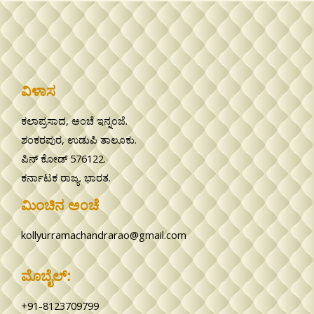
ವಿಳಾಸ
ಕಲಾಪ್ರಸಾದ, ಅಂಚೆ ಇನ್ನಂಜೆ.
ಶಂಕರಪುರ, ಉಡುಪಿ ತಾಲೂಕು.
ಪಿನ್ ಕೋಡ್ 576122.
ಕರ್ನಾಟಕ ರಾಜ್ಯ. ಭಾರತ.
ಮಿಂಚಿನ ಅ೦ಚೆ
kollyurramachandrarao@gmail.com
ಮೊಬೈಲ್:
+91-8123709799