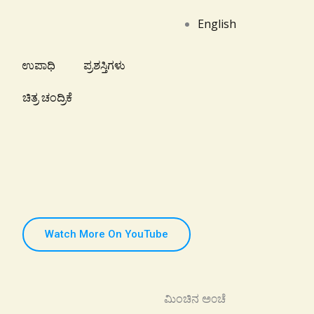
English
ಉಪಾಧಿ
ಪ್ರಶಸ್ತಿಗಳು
ಚಿತ್ರ ಚಂದ್ರಿಕೆ
Watch More On YouTube
ಮಿಂಚಿನ ಅ೦ಚೆ