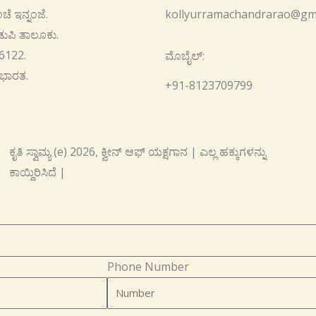
ೆ ಇನ್ನಂಜೆ.
kollyurramachandrarao@gm
ುಪಿ ತಾಲೂಕು.
6122.
ಮೊಬೈಲ್:
 ಭಾರತ.
+91-8123709799
ಕೃತಿ ಸ್ವಾಮ್ಯ (e) 2026, ಕ್ವೀನ್ ಆಫ್ ಯಕ್ಷಗಾನ | ಎಲ್ಲ ಹಕ್ಕುಗಳನ್ನು
ಕಾಯ್ದಿರಿಸಿದೆ |
Phone Number