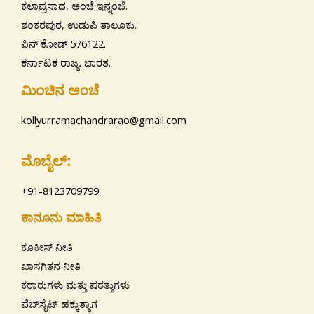
ಕಲಾಪ್ರಸಾದ, ಅಂಚೆ ಇನ್ನಂಜೆ.
ಶಂಕರಪುರ, ಉಡುಪಿ ತಾಲೂಕು.
ಪಿನ್ ಕೋಡ್ 576122.
ಕರ್ನಾಟಕ ರಾಜ್ಯ. ಭಾರತ.
ಮಿಂಚಿನ ಅ೦ಚೆ
kollyurramachandrarao@gmail.com
ಮೊಬೈಲ್:
+91-8123709799
ಕಾನೂನು ಮಾಹಿತಿ
ಕೂಕೀಸ್ ನೀತಿ
ಖಾಸಗಿತನ ನೀತಿ
ಕರಾರುಗಳು ಮತ್ತು ಷರತ್ತುಗಳು
ವೆಬ್‌ಸೈಟ್ ಹಕ್ಕುತ್ಯಾಗ